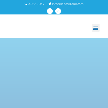
092445 934
info@keposgroup.com