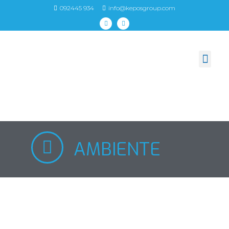
092445 934
info@keposgroup.com
AMBIENTE